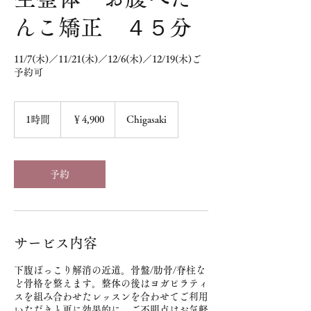
んこ矯正 ４５分
11/7(木)／11/21(木)／12/6(木)／12/19(木)ご
予約可
4,900
円
1時間
1
￥4,900
Chigasaki
時
予約
サービス内容
下腹ぽっこり解消の近道。骨盤/肋骨/脊柱な
ど骨格を整えます。整体の後はヨガピラティ
スを組み合わせたレッスンを合わせてご利用
いただきと更に効果的に。ご不明点はお気軽