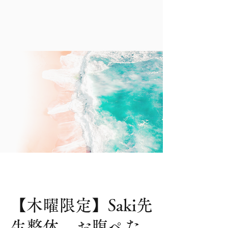
【木曜限定】Saki先
生整体 お腹ぺた